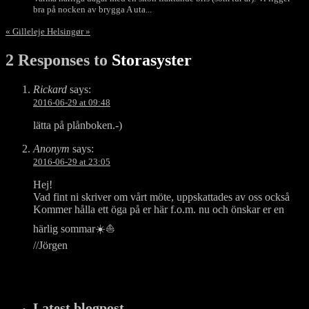
bra på nocken av brygga A uta...
«
Gilleleje
Helsingør
»
2 Responses to
Storasyster
Rickard
says:
2016-06-29 at 09:48
lätta på plånboken.-)
Anonym
says:
2016-06-29 at 23:05
Hej!
Vad fint ni skriver om vårt möte, uppskattades av oss också
Kommer hålla ett öga på er här f.o.m. nu och önskar er en
härlig sommar☀️⛵️
//Jörgen
Latest blogpost