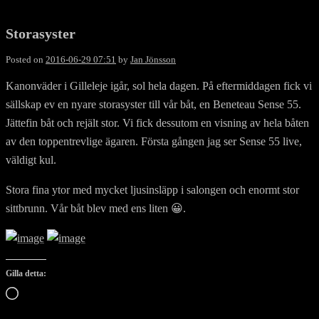
Storasyster
Posted on
2016-06-29 07:51
by
Jan Jönsson
Kanonväder i Gilleleje igår, sol hela dagen. På eftermiddagen fick vi
sällskap ev en nyare storasyster till vår båt, en Beneteau Sense 55.
Jättefin båt och rejält stor. Vi fick dessutom en visning av hela båten
av den toppentrevlige ägaren. Första gången jag ser Sense 55 live,
väldigt kul.
Stora fina ytor med mycket ljusinsläpp i salongen och enormt stor
sittbrunn. Vår båt blev med ens liten 😀.
Gilla detta:
Laddar
in
…