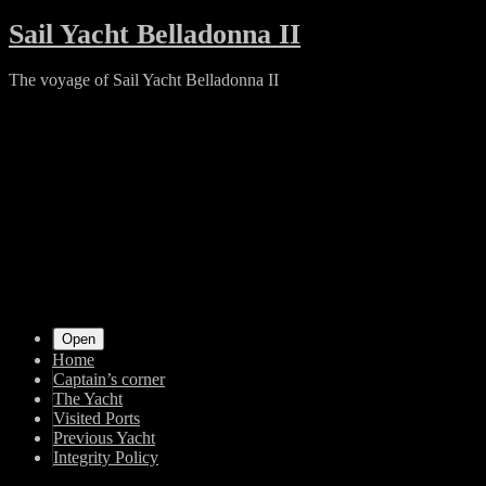
Skip
Sail Yacht Belladonna II
to
content
The voyage of Sail Yacht Belladonna II
Shrunk
Expand
Primary
Open
Home
Navigation
Captain’s corner
The Yacht
Visited Ports
Previous Yacht
Integrity Policy