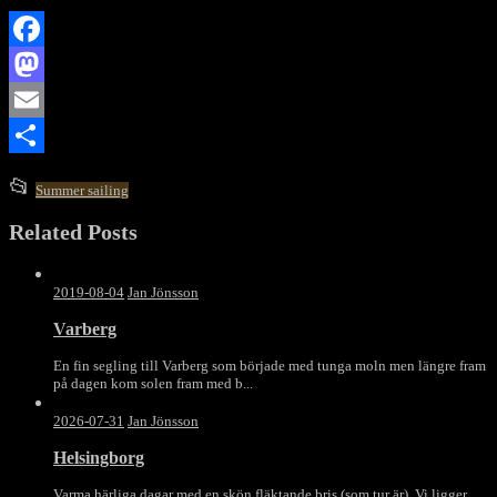
Facebook
Mastodon
Email
Dela
This
📂
Summer sailing
entry
Related Posts
was
posted
in
2019-08-04
Jan Jönsson
Varberg
En fin segling till Varberg som började med tunga moln men längre fram
på dagen kom solen fram med b...
2026-07-31
Jan Jönsson
Helsingborg
Varma härliga dagar med en skön fläktande bris (som tur är). Vi ligger