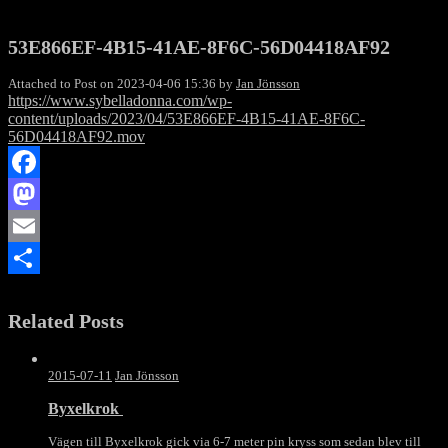
53E866EF-4B15-41AE-8F6C-56D04418AF92
Attached to Post on
2023-04-06 15:36
by
Jan Jönsson
https://www.sybelladonna.com/wp-
content/uploads/2023/04/53E866EF-4B15-41AE-8F6C-
56D04418AF92.mov
Facebook
Mastodon
Email
Dela
Related Posts
2015-07-11
Jan Jönsson
Byxelkrok
Vägen till Byxelkrok gick via 6-7 meter pin kryss som sedan blev till