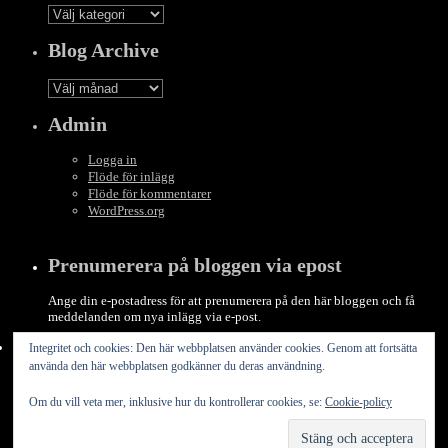
Categories
Blog Archive
Blog
Archive
Admin
Logga in
Flöde för inlägg
Flöde för kommentarer
WordPress.org
Prenumerera på bloggen via epost
Ange din e-postadress för att prenumerera på den här bloggen och få
meddelanden om nya inlägg via e-post.
E-
Integritet och cookies: Den här webbplatsen använder cookies. Genom att fortsätta
postadress
använda den här webbplatsen godkänner du deras användning.
Prenumerera
Om du vill veta mer, inklusive hur du kontrollerar cookies, se:
Cookie-policy
Gör som 6 andra, prenumerera du med.