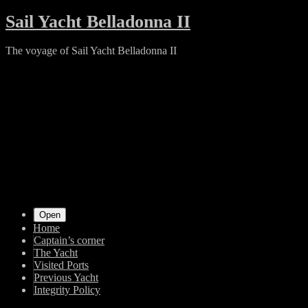
Skip
Sail Yacht Belladonna II
to
content
The voyage of Sail Yacht Belladonna II
Shrunk
Expand
Primary
Open
Home
Navigation
Captain’s corner
The Yacht
Visited Ports
Previous Yacht
Integrity Policy