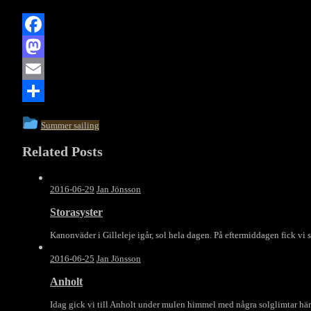
Facebook
Mastodon
Email
Dela
This
Summer sailing
entry
Related Posts
was
posted
in
2016-06-29
Jan Jönsson
Storasyster
Kanonväder i Gilleleje igår, sol hela dagen. På eftermiddagen fick vi s
2016-06-25
Jan Jönsson
Anholt
Idag gick vi till Anholt under mulen himmel med några solglimtar här