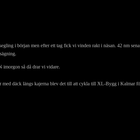
 segling i början men efter ett tag fick vi vinden rakt i näsan. 42 nm sen
lsägning.
N imorgon så då drar vi vidare.
ed däck längs kajerna blev det till att cykla till XL-Bygg i Kalmar fö