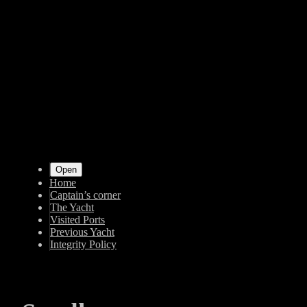
Shrunk
Expand
Primary
Open
Home
Navigation
Captain’s corner
The Yacht
Visited Ports
Previous Yacht
Integrity Policy