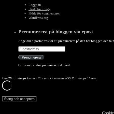
Logga in
Flöde för inlägg
Flöde för kommentarer
WordPress.org
Prenumerera på bloggen via epost
Ange din e-postadress för att prenumerera på den här bloggen och få
E-
postadress
Prenumerera
Gör som 6 andra, prenumerera du med.
©2026 raindrops
Entries RSS
and
Comments RSS
Raindrops Theme
Integritet och cookies: Den här webbplatsen använder cookies. Geno
Om du vill veta mer, inklusive hur du kontrollerar cookies, se:
Cookie