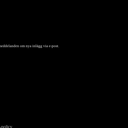
 meddelanden om nya inlägg via e-post.
m att fortsätta använda den här webbplatsen godkänner du deras använd
-policy