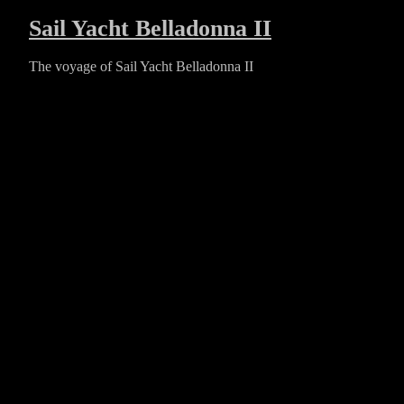
Skip
Sail Yacht Belladonna II
to
content
The voyage of Sail Yacht Belladonna II