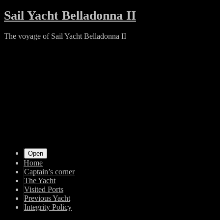
Skip
Sail Yacht Belladonna II
to
content
The voyage of Sail Yacht Belladonna II
Shrunk
Expand
Primary
Open
Home
Navigation
Captain’s corner
The Yacht
Visited Ports
Previous Yacht
Integrity Policy