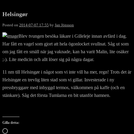
Helsingør
Posted on
2014-07-07 17:55
by
Jan Jönsson
Blev tvungen besöka läkare i Gilleleje innan avfärd i dag.
Har fått en vagel som gjort att hela ögonlocket svullnat. Såg ut som
om jag fått en smäll när jag vaknade, kan ha varit Malin, lite osäker
;-). Lite medicin och allt löser sig på några dagar.
11 nm till Helsingør i något som vi inte vill ha mer, regn! Trots det är
Helsingør en trevlig liten stad som vi gillar. Investerade i ny
pressbryggare med inbyggd termos, välkommen på kaffe (och en
stänkare). Såg det första Tumlarna en bit utanför hamnen.
Gilla detta:
Laddar