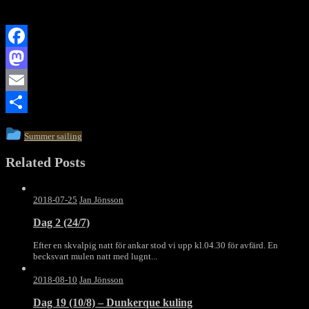
in
…
Facebook
Mastodon
Email
Dela
This
Summer sailing
entry
Related Posts
was
posted
in
2018-07-25
Jan Jönsson
Dag 2 (24/7)
Efter en skvalpig natt för ankar stod vi upp kl.04.30 för avfärd. En
becksvart mulen natt med lugnt...
2018-08-10
Jan Jönsson
Dag 19 (10/8) – Dunkerque kuling