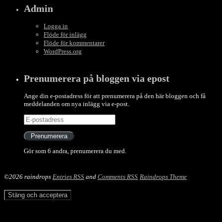
Admin
Logga in
Flöde för inlägg
Flöde för kommentarer
WordPress.org
Prenumerera på bloggen via epost
Ange din e-postadress för att prenumerera på den här bloggen och få
meddelanden om nya inlägg via e-post.
E-
postadress
Prenumerera
Gör som 6 andra, prenumerera du med.
©2026 raindrops
Entries RSS
and
Comments RSS
Raindrops Theme
Integritet och cookies: Den här webbplatsen använder cookies.
Genom att fortsätta använda den här webbplatsen godkänner du