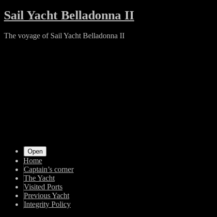
Skip
Sail Yacht Belladonna II
to
content
The voyage of Sail Yacht Belladonna II
Shrunk
Expand
Primary
Open
Home
Navigation
Captain’s corner
The Yacht
Visited Ports
Previous Yacht
Integrity Policy