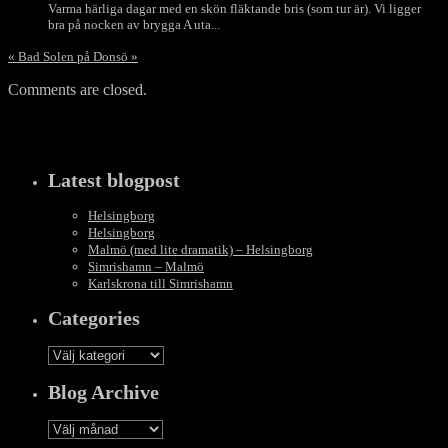
Varma härliga dagar med en skön fläktande bris (som tur är). Vi ligger
bra på nocken av brygga A uta...
«
Bad
Solen på Donsö
»
Comments are closed.
Latest blogpost
Helsingborg
Helsingborg
Malmö (med lite dramatik) – Helsingborg
Simrishamn – Malmö
Karlskrona till Simrishamn
Categories
Categories
Blog Archive
Blog
Archive