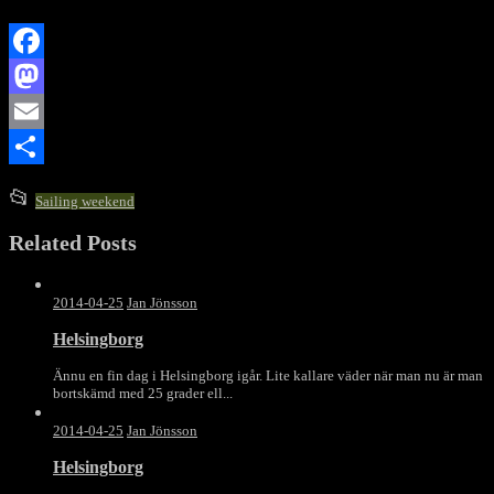
Facebook
Mastodon
Email
Dela
This
📂
Sailing weekend
entry
Related Posts
was
posted
in
2014-04-25
Jan Jönsson
Helsingborg
Ännu en fin dag i Helsingborg igår. Lite kallare väder när man nu är man
bortskämd med 25 grader ell...
2014-04-25
Jan Jönsson
Helsingborg