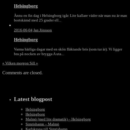
Helsingborg
Ännu en fin dag i Helsingborg igår. Lite kallare väder när man nu är man
bortskämd med 25 grader ell...
2016-06-04
Jan Jönsson
Helsingborg
Varma härliga dagar med en skön fläktande bris (som tur är). Vi ligger
bra på nocken av brygga A uta...
«
Vilken morgon
Sill
»
Comments are closed.
Latest blogpost
Helsingborg
Helsingborg
Malmö (med lite dramatik) – Helsingborg
Simrishamn – Malmö
Karlskrona till Simrishamn