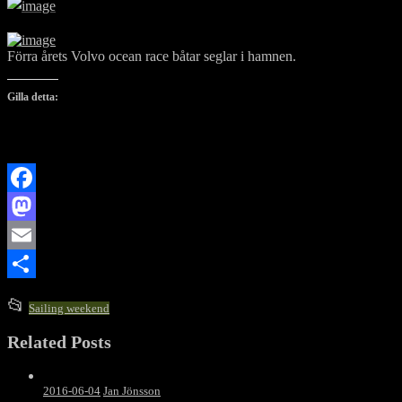
Förra årets Volvo ocean race båtar seglar i hamnen.
Gilla detta:
Facebook
Mastodon
Email
Dela
This
📂
Sailing weekend
entry
Related Posts
was
posted
in
2016-06-04
Jan Jönsson