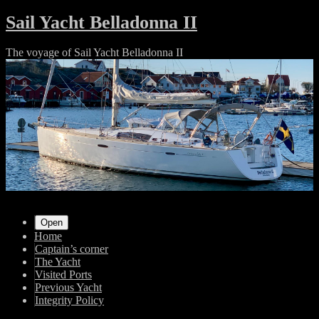
Skip
Sail Yacht Belladonna II
to
content
The voyage of Sail Yacht Belladonna II
Shrunk
Expand
Primary
Open
Home
Navigation
Captain’s corner
The Yacht
Visited Ports
Previous Yacht
Integrity Policy