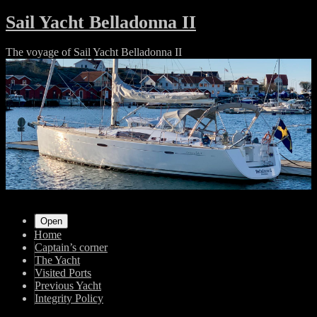
Skip
Sail Yacht Belladonna II
to
content
The voyage of Sail Yacht Belladonna II
Shrunk
Expand
Primary
Open
Home
Navigation
Captain’s corner
The Yacht
Visited Ports
Previous Yacht
Integrity Policy