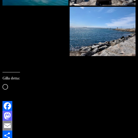
Gilla detta:
Laddar
in
…
Facebook
Mastodon
Email