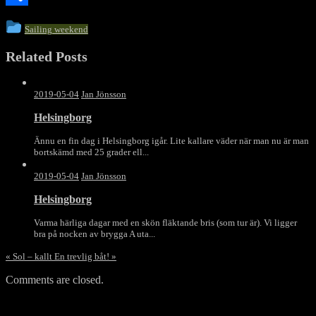
Dela
This
Sailing weekend
entry
Related Posts
was
posted
in
2019-05-04
Jan Jönsson
Helsingborg
Ännu en fin dag i Helsingborg igår. Lite kallare väder när man nu är man
bortskämd med 25 grader ell...
2019-05-04
Jan Jönsson
Helsingborg
Varma härliga dagar med en skön fläktande bris (som tur är). Vi ligger
bra på nocken av brygga A uta...
«
Sol – kallt
En trevlig båt!
»
Comments are closed.