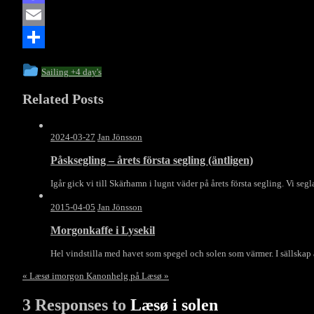
Mastodon
Email
Dela
This
Sailing +4 day's
entry
Related Posts
was
posted
in
2024-03-27
Jan Jönsson
Påsksegling – årets första segling (äntligen)
Igår gick vi till Skärhamn i lugnt väder på årets första segling. Vi seg
2015-04-05
Jan Jönsson
Morgonkaffe i Lysekil
Hel vindstilla med havet som spegel och solen som värmer. I sällskap a
«
Læsø imorgon
Kanonhelg på Læsø
»
3 Responses to
Læsø i solen