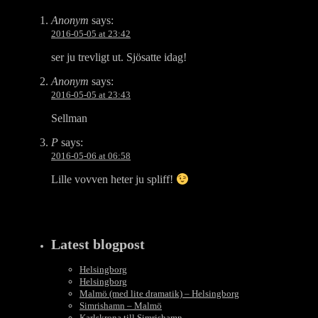
Anonym
says:
2016-05-05 at 23:42
ser ju trevligt ut. Sjösatte idag!
Anonym
says:
2016-05-05 at 23:43
Sellman
P
says:
2016-05-06 at 06:58
Lille vovven heter ju spliff!
Latest blogpost
Helsingborg
Helsingborg
Malmö (med lite dramatik) – Helsingborg
Simrishamn – Malmö
Karlskrona till Simrishamn