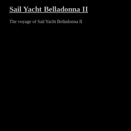
Skip
Sail Yacht Belladonna II
to
content
The voyage of Sail Yacht Belladonna II