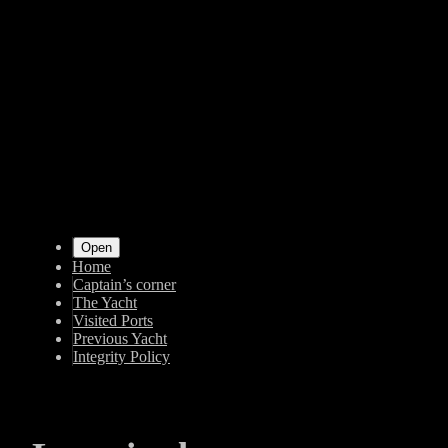
Shrunk
Expand
Primary
Open
Home
Navigation
Captain’s corner
The Yacht
Visited Ports
Previous Yacht
Integrity Policy