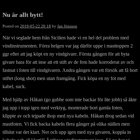
Nu är allt bytt!
Posted on
2019-05-22 20:18
by
Jan Jönsson
När vi seglade hem från Sicilien hade vi en hel del problem med
vindinstrumenten. Förra helgen var jag därför uppe i masttoppen 2
ggr efter att jag köpt en ny vindgivare. Första gången för att byta
givare bara för att inse att ett stift av de fem hade korroderat av och
fastnat i foten till vindgivaren. Andra gången var ett försök att få bort
stiftet (long shot) men utan framgång. Fick köpa en ny fot med
kabel, suck.
Med hjälp av Håkan (go gubbe som inte backar för lite jobb) så åkte
jag upp i topp igen med verktyg, monterade bort gamla foten,
klippte av och tejpade ihop med nya kabeln. Håkan drog sedan vid
mastfoten. Vi fick backa kabeln flera gånger på olika ställen men
tillslut var det klart. Ner och upp igen med nya givaren, koppla in