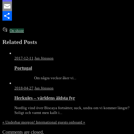
Mastodon
Email
Dela
This
📂
On shore
entry
Related Posts
was
posted
in
2017-12-11
Jan Jönsson
Portugal
Om några veckor åker vi...
2018-04-27
Jan Jönsson
Herkules – världens äldsta fyr
Nordlig vind över Biscaya fortsätter, suck, undra om vi kommer längre?
Soligt och varmt men kallt i...
«
Underbar morgon!
International guests onboard
»
Comments are closed.