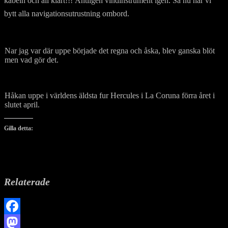
kabeln och all klart!!! Äntligen vindinstrument igen. Så nu har vi
bytt alla navigationsutrustning ombord.
Nar jag var där uppe började det regna och åska, blev ganska blöt
men vad gör det.
Håkan uppe i världens äldsta fur Hercules i La Coruna förra året i
slutet april.
Gilla detta:
Relaterade
Facebook