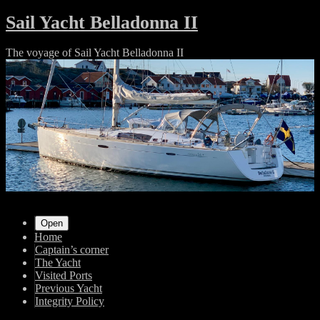
Skip
Sail Yacht Belladonna II
to
content
The voyage of Sail Yacht Belladonna II
Shrunk
Expand
Primary
Open
Home
Navigation
Captain’s corner
The Yacht
Visited Ports
Previous Yacht
Integrity Policy