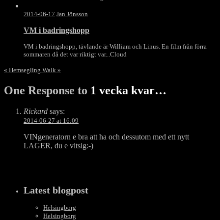
2014-06-17
Jan Jönsson
VM i badringshopp
VM i badringshopp, tävlande är William och Linus. En film från förra
sommaren då det var riktigt var...
Cloud
«
Hemsegling
Walk
»
One Response to
1 vecka kvar…
Rickard
says:
2014-06-27 at 16:09
VINgeneratorn e bra att ha och dessutom med ett nytt
LAGER, du e vitsig:-)
Latest blogpost
Helsingborg
Helsingborg