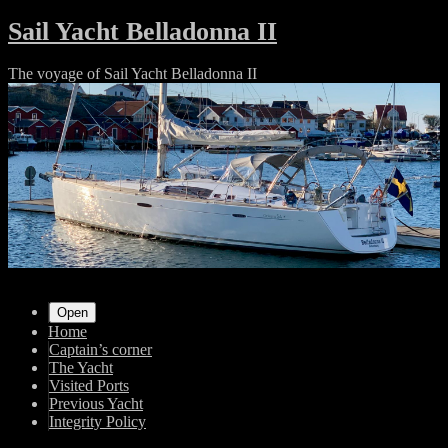
Skip
Sail Yacht Belladonna II
to
content
The voyage of Sail Yacht Belladonna II
Shrunk
Expand
Primary
Open
Home
Navigation
Captain’s corner
The Yacht
Visited Ports
Previous Yacht
Integrity Policy