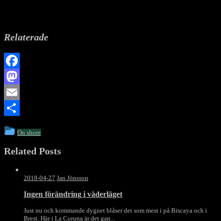
Relaterade
Facebook
Mastodon
Email
Dela
This
On shore
entry
Related Posts
was
posted
in
2018-04-27
Jan Jönsson
Ingen förändring i väderläget
Just nu och kommande dygnet blåser det som mest i på Biscaya och i
Brest. Här i La Coruna är det gan...