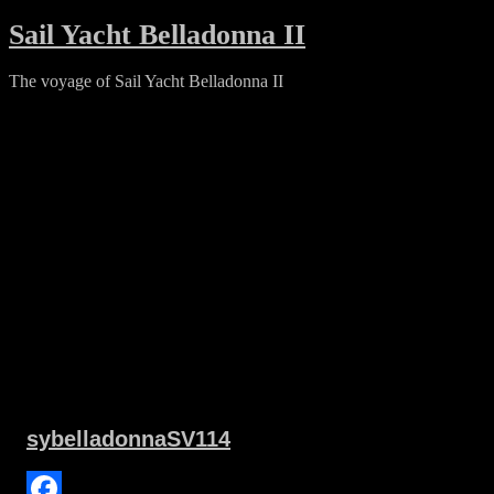
Skip
Sail Yacht Belladonna II
to
content
The voyage of Sail Yacht Belladonna II
sybelladonnaSV114