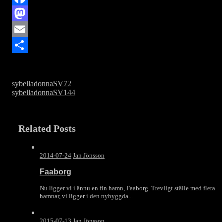
Facebook
Mastodon
Email
Dela
sybelladonnaSV72
sybelladonnaSV144
Related Posts
2014-07-24
Jan Jönsson
Faaborg
Nu ligger vi i ännu en fin hamn, Faaborg. Trevligt ställe med flera
hamnar, vi ligger i den nybyggda...
2015-07-13
Jan Jönsson