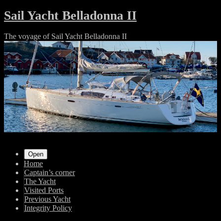
Skip
Sail Yacht Belladonna II
to
content
The voyage of Sail Yacht Belladonna II
Shrunk
Expand
Primary
Open
Home
Navigation
Captain’s corner
The Yacht
Visited Ports
Previous Yacht
Integrity Policy