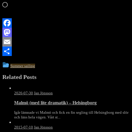
Laddar
in
…
Facebook
Mastodon
Email
Dela
This
Summer sailing
entry
Related Posts
was
posted
in
2026-07-30
Jan Jönsson
Malmö (med lite dramatik) – Helsingborg
Igår lämnade vi Malmö och fick en fin segling till Helsingborg med slör
och läns hela vägen. Vårt st...
2015-07-10
Jan Jönsson