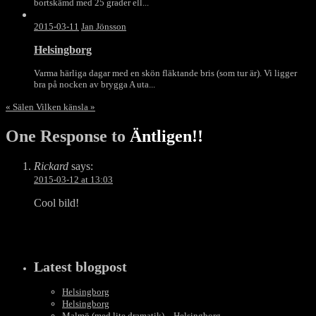
bortskämd med 25 grader ell...
2015-03-11
Jan Jönsson
Helsingborg
Varma härliga dagar med en skön fläktande bris (som tur är). Vi ligger
bra på nocken av brygga A uta...
«
Sälen
Vilken känsla
»
One Response to
Äntligen!!
Rickard
says:
2015-03-12 at 13:03
Cool bild!
Latest blogpost
Helsingborg
Helsingborg
Malmö (med lite dramatik) – Helsingborg