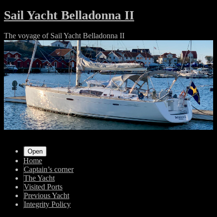
Skip
Sail Yacht Belladonna II
to
content
The voyage of Sail Yacht Belladonna II
Shrunk
Expand
Primary
Open
Home
Navigation
Captain’s corner
The Yacht
Visited Ports
Previous Yacht
Integrity Policy