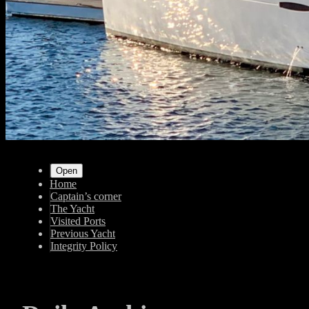
Shrunk
Expand
Primary
Open
Home
Navigation
Captain’s corner
The Yacht
Visited Ports
Previous Yacht
Integrity Policy